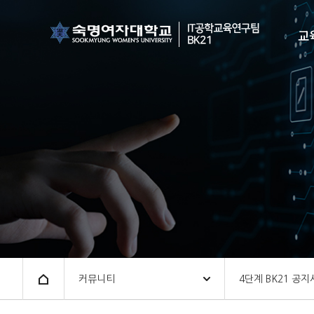
숙명여자대학교
BK
교
숙명
IT
Home
커뮤니티
4단계 BK21 공