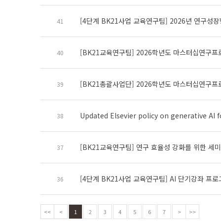
[4단계 BK21사업 교육연구팀] 2026년 연구성
41
[BK21교육연구팀] 2026학년도 마스터십연구프
40
[BK21총괄사업단] 2026학년도 마스터십연구프
39
Updated Elsevier policy on generative AI
38
[BK21교육연구팀] 연구 효율성 강화를 위한 세미나
37
[4단계 BK21사업 교육연구팀] AI 단기강좌 프
36
<<
<
1
2
3
4
5
6
7
>
>>